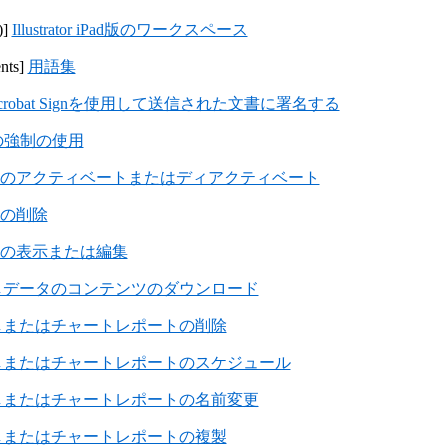
)]
Illustrator iPad版のワークスペース
nts]
用語集
 Acrobat Signを使用して送信された文書に署名する
の強制の使用
ookのアクティベートまたはディアクティベート
okの削除
ookの表示または編集
しデータのコンテンツのダウンロード
しまたはチャートレポートの削除
しまたはチャートレポートのスケジュール
しまたはチャートレポートの名前変更
しまたはチャートレポートの複製