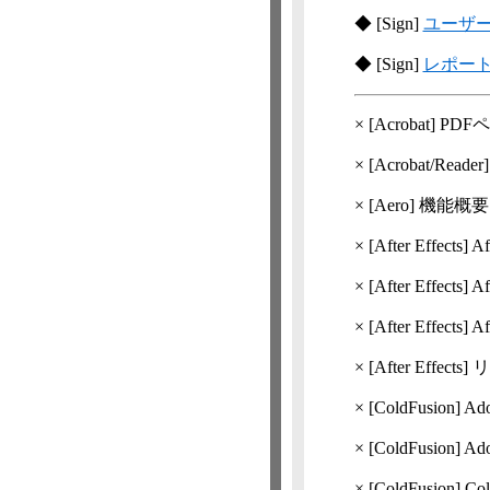
◆
[Sign]
ユーザ
◆
[Sign]
レポー
×
[Acrobat]
PDF
×
[Acrobat/Reader
×
[Aero] 機能概要 
×
[After Effects]
Af
×
[After Effects]
Af
×
[After Effects]
A
×
[After Effects]
リ
×
[ColdFusion]
Ad
×
[ColdFusion]
Ad
×
[ColdFusion]
Co