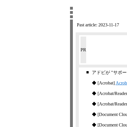
Past article:
2023-11-17
PR
■
アドビが "サポ
◆
[Acrobat]
Acr
◆
[Acrobat/Reade
◆
[Acrobat/Reade
◆
[Document Clo
◆
[Document Clo