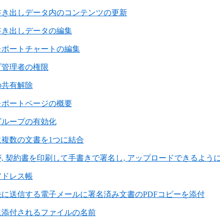
書き出しデータ内のコンテンツの更新
書き出しデータの編集
レポートチャートの編集
プ管理者の権限
の共有解除
レポートページの概要
グループの有効化
に複数の文書を1つに結合
, 契約書を印刷して手書きで署名し, アップロードできるよう
アドレス帳
先に送信する電子メールに署名済み文書のPDFコピーを添付
に添付されるファイルの名前