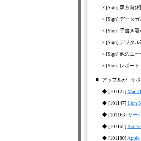
×
[Sign]
双方向(相
×
[Sign]
データガ
×
[Sign]
手書き署
×
[Sign]
デジタル
×
[Sign]
他のユー
×
[Sign]
レポート
■
アップルが "サ
◆
[
101122
]
Mac
◆
[
101147
]
Lio
◆
[
101163
]
サーバ
◆
[
101165
]
Xser
◆
[
101180
]
App