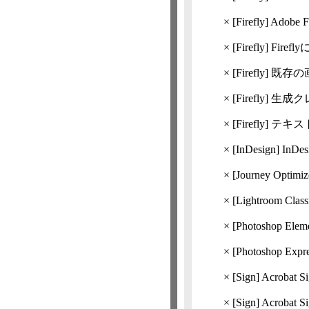
×
[Firefly]
Adob
×
[Firefly]
Fire
×
[Firefly]
既存の
×
[Firefly]
生成ク
×
[Firefly]
テキス
×
[InDesign] In
×
[Journey Optim
×
[Lightroom 
×
[Photoshop E
×
[Photoshop Ex
×
[Sign]
Acrob
×
[Sign]
Acrobat 