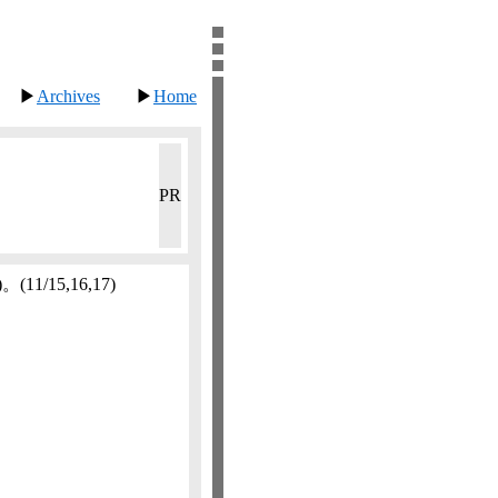
▶
Archives
▶
Home
PR
)。
(11/15,​16,​17)