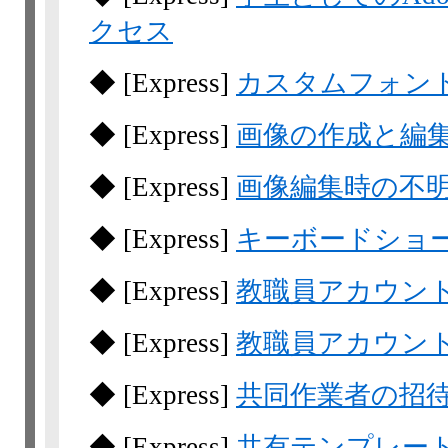
クセス
◆
[Express]
カスタムフォン
◆
[Express]
画像の作成と編
◆
[Express]
画像編集時の不
◆
[Express]
キーボードショ
◆
[Express]
教職員アカウン
◆
[Express]
教職員アカウン
◆
[Express]
共同作業者の招
◆
[Express]
共有テンプレー