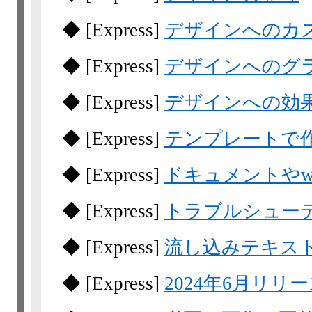
◆
[Express]
デザインへのカ
◆
[Express]
デザインへのグ
◆
[Express]
デザインへの効
◆
[Express]
テンプレートで
◆
[Express]
ドキュメントやw
◆
[Express]
トラブルシュー
◆
[Express]
流し込みテキス
◆
[Express]
2024年6月リリ