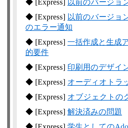
◆
[Express]
以前のバージョ
◆
[Express]
以前のバージョ
のエラー通知
◆
[Express]
一括作成と生成
的要件
◆
[Express]
印刷用のデザイ
◆
[Express]
オーディオトラ
◆
[Express]
オブジェクトの
◆
[Express]
解決済みの問題
◆
[Express]
学生としてのAdob