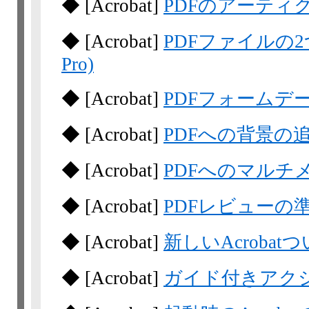
◆
[Acrobat]
PDFのアーティ
◆
[Acrobat]
PDFファイルの2
Pro)
◆
[Acrobat]
PDFフォームデ
◆
[Acrobat]
PDFへの背景の
◆
[Acrobat]
PDFへのマルチ
◆
[Acrobat]
PDFレビューの
◆
[Acrobat]
新しいAcroba
◆
[Acrobat]
ガイド付きアクション