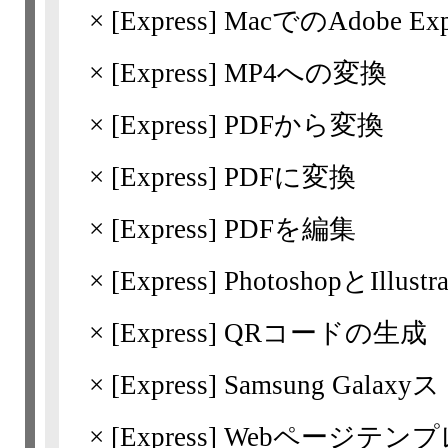
×
[Express]
MacでのAdobe 
×
[Express]
MP4への変換
×
[Express]
PDFから変換
×
[Express]
PDFに変換
×
[Express]
PDFを編集
×
[Express]
PhotoshopとIl
×
[Express]
QRコードの生成
×
[Express]
Samsung Galax
×
[Express]
Webページテン