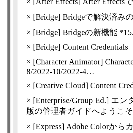
×
[After Effects] After Eff
×
[Bridge]
Bridgeで解決済みの問題 *
×
[Bridge]
Bridgeの新機能 *15
×
[Bridge]
Content Credentials
×
[Character Animator] Cha
8/​2022-10/​2022-4…
×
[Creative Cloud] Content Cred
×
[Enterprise/Group 
版の管理者ガイドへようこ
×
[Express]
Adobe Colo