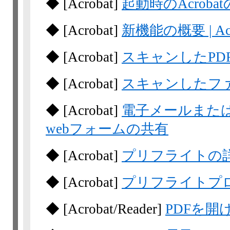
◆
[Acrobat]
起動時のAcrob
◆
[Acrobat]
新機能の概要 | A
◆
[Acrobat]
スキャンしたPD
◆
[Acrobat]
スキャンしたフ
◆
[Acrobat]
電子メールまたは
webフォームの共有
◆
[Acrobat]
プリフライトの詳細な
◆
[Acrobat]
プリフライトプロファ
◆
[Acrobat/Reader]
PDFを開