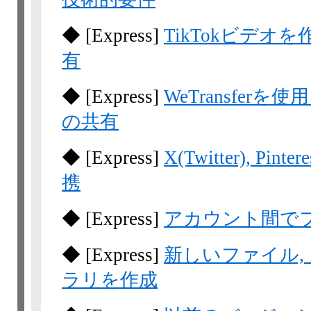
◆
[Express]
TikTokビデオを作成
有
◆
[Express]
WeTransfe
の共有
◆
[Express]
X(Twitter), Pint
携
◆
[Express]
アカウント間で
◆
[Express]
新しいファイル, 
ラリを作成