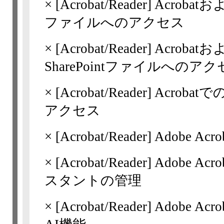
×
[Acrobat/Reader]
Acrobatおよ
ファイルへのアクセス
×
[Acrobat/Reader]
Acrobatお
SharePointファイルへのア
×
[Acrobat/Reader]
Acroba
アクセス
×
[Acrobat/Reader]
Adobe Ac
×
[Acrobat/Reader]
Adobe A
スタントの管理
×
[Acrobat/Reader]
Adobe Acr