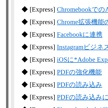
◆
[Express]
Chromebookでの
◆
[Express]
Chrome拡張
◆
[Express]
Facebookに連携
◆
[Express]
Instagramビ
◆
[Express]
iOSに
*
Adobe E
◆
[Express]
PDFの強化機能
◆
[Express]
PDFの読み込み
◆
[Express]
PDFの読み込み