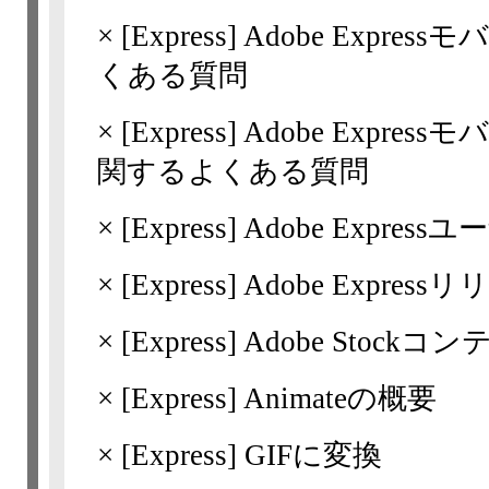
×
[Express]
Adobe Expr
くある質問
×
[Express]
Adobe Expr
関するよくある質問
×
[Express]
Adobe Expre
×
[Express]
Adobe Expres
×
[Express]
Adobe Stock
×
[Express]
Animateの概要
×
[Express]
GIFに変換