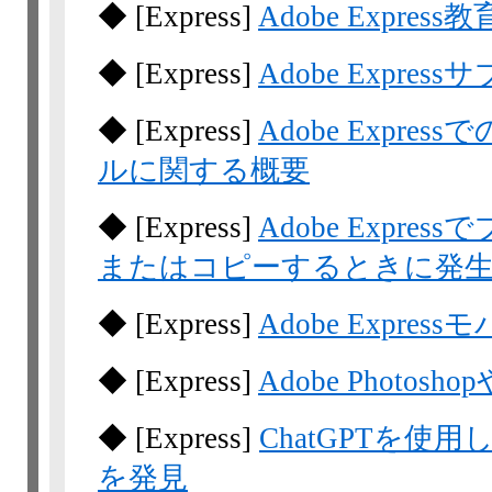
◆
[Express]
Adobe Expr
◆
[Express]
Adobe Expre
◆
[Express]
Adobe Expressで
ルに関する概要
◆
[Express]
Adobe Expr
またはコピーするときに発
◆
[Express]
Adobe Expr
◆
[Express]
Adobe Photosh
◆
[Express]
ChatGPTを使用し
を発見