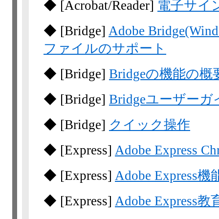
◆
[Acrobat/Reader]
電子サイ
◆
[Bridge]
Adobe Bridge(
ファイルのサポート
◆
[Bridge]
Bridgeの機能の概
◆
[Bridge]
Bridgeユーザ
◆
[Bridge]
クイック操作
◆
[Express]
Adobe Expre
◆
[Express]
Adobe Expre
◆
[Express]
Adobe Expres